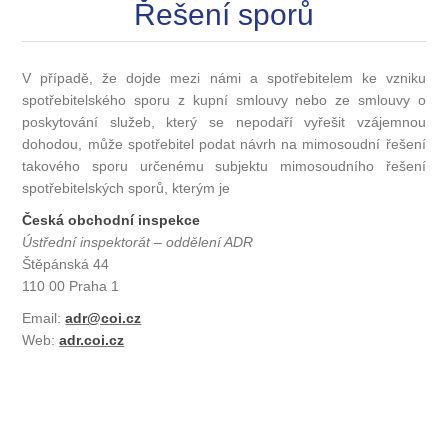
Řešení sporů
V případě, že dojde mezi námi a spotřebitelem ke vzniku
spotřebitelského sporu z kupní smlouvy nebo ze smlouvy o
poskytování služeb, který se nepodaří vyřešit vzájemnou
dohodou, může spotřebitel podat návrh na mimosoudní řešení
takového sporu určenému subjektu mimosoudního řešení
spotřebitelských sporů, kterým je
Česká obchodní inspekce
Ústřední inspektorát – oddělení ADR
Štěpánská 44
110 00 Praha 1
Email:
adr@coi.cz
Web:
adr.coi.cz